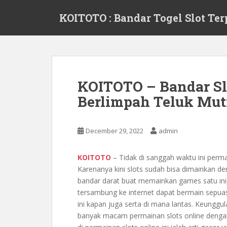
S
KOITOTO : Bandar Togel Slot Te
k
i
p
t
o
m
KOITOTO – Bandar Sl
a
Berlimpah Teluk Mut
i
n
c
December 29, 2022
admin
o
n
t
KOITOTO
– Tidak di sanggah waktu ini perm
e
Karenanya kini slots sudah bisa dimainkan de
n
bandar darat buat memainkan games satu in
t
tersambung ke internet dapat bermain sepua
ini kapan juga serta di mana lantas. Keunggul
banyak macam permainan slots online dengan