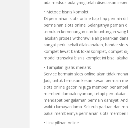
ada medsos pula yang telah disediakan seper
• Metode bisnis komplet
Di permainan slots online tiap-tiap pemain di 
permainan slots online. Selanjutnya pemain 
temukan kemenangan dan keuntungan yang ba
lakukan proses withdraw ialah penarikan dana
sangat perlu sekali dilaksanakan, bandar slots
komplet lewat bank lokal komplet, dompet dig
model transaksi bisnis komplet ini bisa laku
• Tampilan grafis menarik
Service bermain slots online akan tidak men
Jadi, untuk temukan kesan-kesan bermain m
slots online gacor ini juga memberi penampa
memberi dampak nyaman, tetapi pemakaian s
mendapat pengalaman bermain dahsyat. Anda
waktu lumayan lama. Seluruh paduan dari mon
bakal memberinya permainan slots memberi 
• Link pilihan online