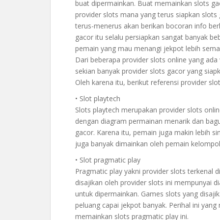
buat dipermainkan. Buat memainkan slots gac
provider slots mana yang terus siapkan slots g
terus-menerus akan berikan bocoran info berk
gacor itu selalu persiapkan sangat banyak b
pemain yang mau menangi jekpot lebih semaki
Dari beberapa provider slots online yang ada
sekian banyak provider slots gacor yang sia
Oleh karena itu, berikut referensi provider slot
• Slot playtech
Slots playtech merupakan provider slots onl
dengan diagram permainan menarik dan bagus.
gacor. Karena itu, pemain juga makin lebih si
juga banyak dimainkan oleh pemain kelompo
• Slot pragmatic play
Pragmatic play yakni provider slots terkenal
disajikan oleh provider slots ini mempunyai 
untuk dipermainkan. Games slots yang disaji
peluang capai jekpot banyak. Perihal ini yan
memainkan slots pragmatic play ini.