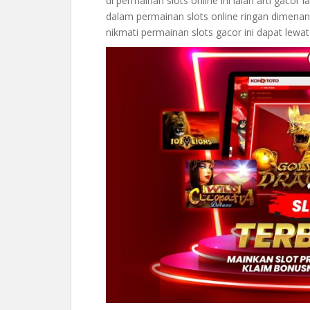
di permainan slots online ini ialah arti gacor
dalam permainan slots online ringan dimenang
nikmati permainan slots gacor ini dapat lewat