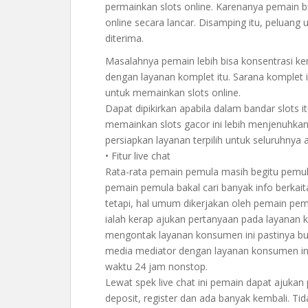
permainkan slots online. Karenanya pemain b
online secara lancar. Disamping itu, peluang
diterima.
Masalahnya pemain lebih bisa konsentrasi kem
dengan layanan komplet itu. Sarana komplet
untuk memainkan slots online.
Dapat dipikirkan apabila dalam bandar slots i
memainkan slots gacor ini lebih menjenuhkan. K
persiapkan layanan terpilih untuk seluruhnya
• Fitur live chat
Rata-rata pemain pemula masih begitu pemu
pemain pemula bakal cari banyak info berkaitan
tetapi, hal umum dikerjakan oleh pemain pemu
ialah kerap ajukan pertanyaan pada layanan k
mengontak layanan konsumen ini pastinya bu
media mediator dengan layanan konsumen ini ya
waktu 24 jam nonstop.
Lewat spek live chat ini pemain dapat ajukan
deposit, register dan ada banyak kembali. Tid