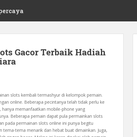
rpercaya
ots Gacor Terbaik Hadiah
iara
ainan slots kembali termashyur di kelompok pemain.
ngan online. Beberapa pecintanya telah tidak perlu ke
i, hanya memanfaatkan mobile-phone yang
snya. Beberapa pemain dapat pula permainkan slots
an pada permainan slots online ini punya begitu
 tema-tema menarik dan hebat buat dimainkan. Juga,