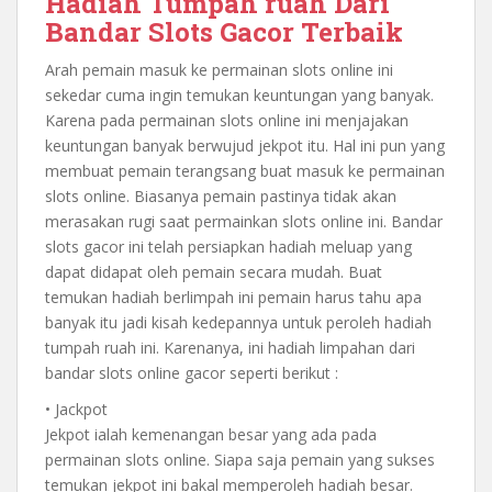
Hadiah Tumpah ruah Dari
Bandar Slots Gacor Terbaik
Arah pemain masuk ke permainan slots online ini
sekedar cuma ingin temukan keuntungan yang banyak.
Karena pada permainan slots online ini menjajakan
keuntungan banyak berwujud jekpot itu. Hal ini pun yang
membuat pemain terangsang buat masuk ke permainan
slots online. Biasanya pemain pastinya tidak akan
merasakan rugi saat permainkan slots online ini. Bandar
slots gacor ini telah persiapkan hadiah meluap yang
dapat didapat oleh pemain secara mudah. Buat
temukan hadiah berlimpah ini pemain harus tahu apa
banyak itu jadi kisah kedepannya untuk peroleh hadiah
tumpah ruah ini. Karenanya, ini hadiah limpahan dari
bandar slots online gacor seperti berikut :
• Jackpot
Jekpot ialah kemenangan besar yang ada pada
permainan slots online. Siapa saja pemain yang sukses
temukan jekpot ini bakal memperoleh hadiah besar.