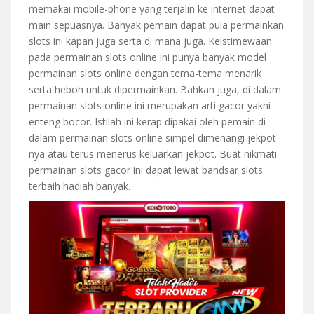
memakai mobile-phone yang terjalin ke internet dapat
main sepuasnya. Banyak pemain dapat pula permainkan
slots ini kapan juga serta di mana juga. Keistimewaan
pada permainan slots online ini punya banyak model
permainan slots online dengan tema-tema menarik
serta heboh untuk dipermainkan. Bahkan juga, di dalam
permainan slots online ini merupakan arti gacor yakni
enteng bocor. Istilah ini kerap dipakai oleh pemain di
dalam permainan slots online simpel dimenangi jekpot
nya atau terus menerus keluarkan jekpot. Buat nikmati
permainan slots gacor ini dapat lewat bandsar slots
terbaih hadiah banyak.