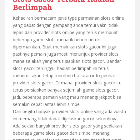
Berlimpah
Kehadiran bermacam jenis type permainan slots online
yang dapat dengan gampang anda temui yakni tidak
lepas dari provider slots online yang terus membuat
beberapa game slots menarik heboh untuk
dipermainkan. Buat memainkan slots gacor ini juga
pastinya pemain juga mesti menunjuk provider slots
mana sajakah yang terus siapkan slots gacor. Bandar
slots gacor terunggul hadiah berlimpah ini terus-
menerus akan tetap memberi bocoran info perihal
provider slots gacor. Di mana, provider slots gacor itu
terus persiapkan banyak sejumlah game slots gacor.
Jadi, beberapa pemain yang mau menangi jekpot bisa
semakin cepat lantas lebih simpel.
Dari begitu banyak provider slots online yang ada waktu
ini memang tidak dapat dijelaskan gacor seluruhnya.
Ada sekian banyak provider slots gacor yang sediakan
beberapa game slots gacor dan simpel menang.