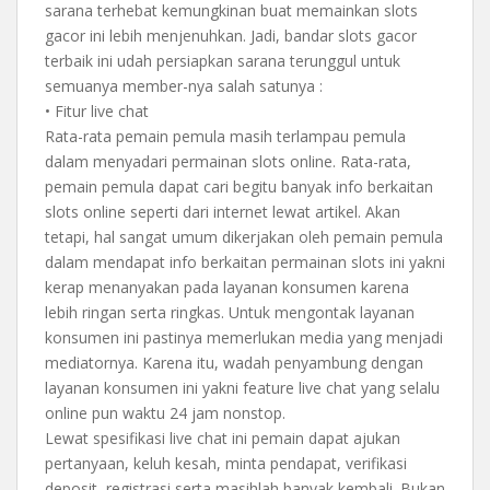
sarana terhebat kemungkinan buat memainkan slots
gacor ini lebih menjenuhkan. Jadi, bandar slots gacor
terbaik ini udah persiapkan sarana terunggul untuk
semuanya member-nya salah satunya :
• Fitur live chat
Rata-rata pemain pemula masih terlampau pemula
dalam menyadari permainan slots online. Rata-rata,
pemain pemula dapat cari begitu banyak info berkaitan
slots online seperti dari internet lewat artikel. Akan
tetapi, hal sangat umum dikerjakan oleh pemain pemula
dalam mendapat info berkaitan permainan slots ini yakni
kerap menanyakan pada layanan konsumen karena
lebih ringan serta ringkas. Untuk mengontak layanan
konsumen ini pastinya memerlukan media yang menjadi
mediatornya. Karena itu, wadah penyambung dengan
layanan konsumen ini yakni feature live chat yang selalu
online pun waktu 24 jam nonstop.
Lewat spesifikasi live chat ini pemain dapat ajukan
pertanyaan, keluh kesah, minta pendapat, verifikasi
deposit, registrasi serta masihlah banyak kembali. Bukan