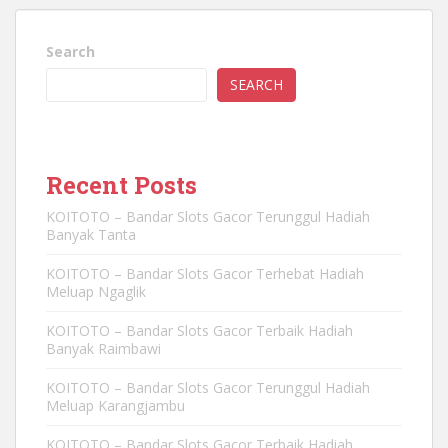
Search
SEARCH
Recent Posts
KOITOTO – Bandar Slots Gacor Terunggul Hadiah
Banyak Tanta
KOITOTO – Bandar Slots Gacor Terhebat Hadiah
Meluap Ngaglik
KOITOTO – Bandar Slots Gacor Terbaik Hadiah
Banyak Raimbawi
KOITOTO – Bandar Slots Gacor Terunggul Hadiah
Meluap Karangjambu
KOITOTO – Bandar Slots Gacor Terbaik Hadiah