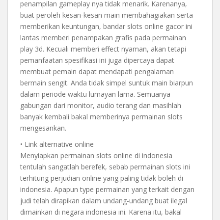
penampilan gameplay nya tidak menarik. Karenanya,
buat peroleh kesan-kesan main membahagiakan serta
memberikan keuntungan, bandar slots online gacor ini
lantas memberi penampakan grafis pada permainan
play 3d. Kecuali memberi effect nyaman, akan tetapi
pemanfaatan spesifikasi ini juga dipercaya dapat
membuat pemain dapat mendapati pengalaman
bermain sengit. Anda tidak simpel suntuk main biarpun
dalam periode waktu lumayan lama. Semuanya
gabungan dari monitor, audio terang dan masihlah
banyak kembali bakal memberinya permainan slots
mengesankan.
• Link alternative online
Menyiapkan permainan slots online di indonesia
tentulah sangatlah berefek, sebab permainan slots ini
terhitung perjudian online yang paling tidak boleh di
indonesia. Apapun type permainan yang terkait dengan
judi telah dirapikan dalam undang-undang buat ilegal
dimainkan di negara indonesia ini. Karena itu, bakal