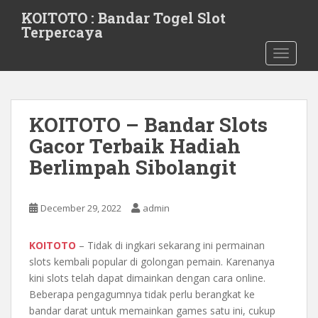
S
KOITOTO : Bandar Togel Slot
k
Terpercaya
i
TOGGLE
p
t
o
m
KOITOTO – Bandar Slots
a
i
Gacor Terbaik Hadiah
n
Berlimpah Sibolangit
c
o
n
December 29, 2022
admin
t
e
KOITOTO
– Tidak di ingkari sekarang ini permainan
n
slots kembali popular di golongan pemain. Karenanya
t
kini slots telah dapat dimainkan dengan cara online.
Beberapa pengagumnya tidak perlu berangkat ke
bandar darat untuk memainkan games satu ini, cukup