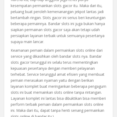
kesempatan permainkan slots gacor itu. Maka dari itu,
peluang buat peroleh kemenanangan jekpot lantas jadi
bertambah ringan. Slots gacor ini serius beri keuntungan
beberapa pemainnya. Bandar slots ini juga bukan hanya
siapkan permainan slots gacor saja akan tetapi udah
persiapkan layanan terbaik untuk semuanya pesertanya
supaya main lancar.
Keamanan pemain dalam permainkan slots online dari
service yang dikasihkan oleh bandar slots nya. Bandar
slots gacor terunggul ini selalu terus mementingkan
kepuasan pesertanya dengan memberi pelayanan
terhebat. Service terunggul amat efisien yang membuat
pemain merasakan nyaman yaitu dengan berikan
layanan komplet buat meringankan beberapa pengagum
slots ini buat memainkan slots online tanpa rintangan.
Layanan komplet ini lantas bisa dibuktikan bisa memberi
perform terbaik pemain dalam permainkan slots online
ini. Maka dari itu, dapat tanpa henti senang permainkan
slots online di bandar itu.\