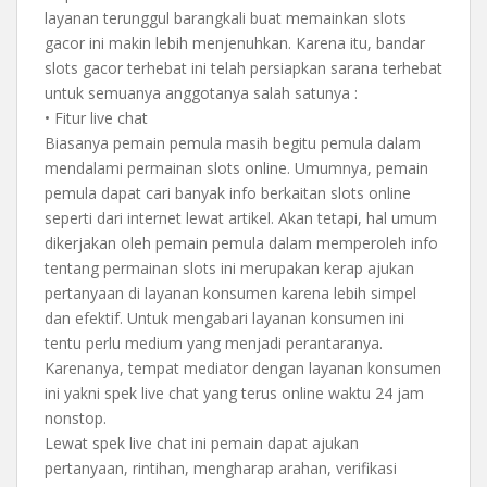
layanan terunggul barangkali buat memainkan slots
gacor ini makin lebih menjenuhkan. Karena itu, bandar
slots gacor terhebat ini telah persiapkan sarana terhebat
untuk semuanya anggotanya salah satunya :
• Fitur live chat
Biasanya pemain pemula masih begitu pemula dalam
mendalami permainan slots online. Umumnya, pemain
pemula dapat cari banyak info berkaitan slots online
seperti dari internet lewat artikel. Akan tetapi, hal umum
dikerjakan oleh pemain pemula dalam memperoleh info
tentang permainan slots ini merupakan kerap ajukan
pertanyaan di layanan konsumen karena lebih simpel
dan efektif. Untuk mengabari layanan konsumen ini
tentu perlu medium yang menjadi perantaranya.
Karenanya, tempat mediator dengan layanan konsumen
ini yakni spek live chat yang terus online waktu 24 jam
nonstop.
Lewat spek live chat ini pemain dapat ajukan
pertanyaan, rintihan, mengharap arahan, verifikasi