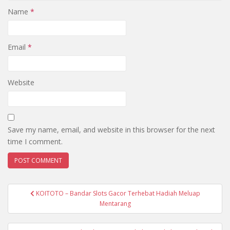
Name
*
Email
*
Website
Save my name, email, and website in this browser for the next
time I comment.
Post
KOITOTO – Bandar Slots Gacor Terhebat Hadiah Meluap
navigation
Mentarang