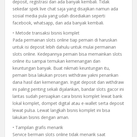
deposit, registrasi dan ada banyak kembali. Tidak
sekedar spek live chat saja yang disajikan namun ada
sosial media pula yang udah disediakan seperti
facebook, whatsapp, dan ada banyak kembali.
• Metode transaksi bisnis komplet
Pada permainan slots online tiap pemain di haruskan
untuk isi deposit lebih dahulu untuk mulai permainan
slots online. Kedepannya pemain bisa memainkan slots
online itu sampai temukan kemenangan dan
keuntungan banyak. Buat nikmati keuntungan itu,
pemain bisa lakukan proses withdraw yakni penarikan
dana hasil dari kemenangan. Ingat deposit dan withdraw
ini paling penting sekali dijalankan, bandar slots gacor ini
lantas sudah persiapkan cara bisnis komplet lewat bank
lokal komplet, dompet digital atau e-wallet serta deposit
lewat pulsa. Lewat langkah bisnis komplet ini bisa
lakukan bisnis dengan aman.
• Tampilan grafis menarik
Service bermain slots online tidak menarik saat