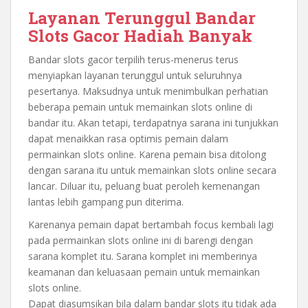
Layanan Terunggul Bandar
Slots Gacor Hadiah Banyak
Bandar slots gacor terpilih terus-menerus terus
menyiapkan layanan terunggul untuk seluruhnya
pesertanya. Maksudnya untuk menimbulkan perhatian
beberapa pemain untuk memainkan slots online di
bandar itu. Akan tetapi, terdapatnya sarana ini tunjukkan
dapat menaikkan rasa optimis pemain dalam
permainkan slots online. Karena pemain bisa ditolong
dengan sarana itu untuk memainkan slots online secara
lancar. Diluar itu, peluang buat peroleh kemenangan
lantas lebih gampang pun diterima.
Karenanya pemain dapat bertambah focus kembali lagi
pada permainkan slots online ini di barengi dengan
sarana komplet itu. Sarana komplet ini memberinya
keamanan dan keluasaan pemain untuk memainkan
slots online.
Dapat diasumsikan bila dalam bandar slots itu tidak ada