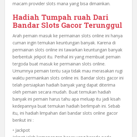
macam provider slots mana yang bisa dimainkan.
Hadiah Tumpah ruah Dari
Bandar Slots Gacor Terunggul
Arah pemain masuk ke permainan slots online ini hanya
cuman ingin temukan keuntungan banyak. Karena di
permainan slots online ini tawarkan keuntungan banyak
berbentuk jekpot itu. Perihal ini yang membuat pemain
tergoda buat masuk ke permainan slots online.
Umumnya pemain tentu saja tidak mau merasakan rugi
waktu permainkan slots online ini. Bandar slots gacor ini
telah persiapkan hadiah banyak yang dapat diterima
oleh pemain secara mudah. Buat temukan hadiah
banyak ini pemain harus tahu apa meluap itu jadi kisah
kedepannya buat temukan hadiah berlimpah ini. Sebab
itu, ini hadiah limpahan dari bandar slots online gacor
berikut ini :
• Jackpot