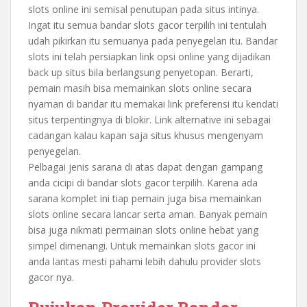
slots online ini semisal penutupan pada situs intinya.
Ingat itu semua bandar slots gacor terpilih ini tentulah
udah pikirkan itu semuanya pada penyegelan itu. Bandar
slots ini telah persiapkan link opsi online yang dijadikan
back up situs bila berlangsung penyetopan. Berarti,
pemain masih bisa memainkan slots online secara
nyaman di bandar itu memakai link preferensi itu kendati
situs terpentingnya di blokir. Link alternative ini sebagai
cadangan kalau kapan saja situs khusus mengenyam
penyegelan.
Pelbagai jenis sarana di atas dapat dengan gampang
anda cicipi di bandar slots gacor terpilih. Karena ada
sarana komplet ini tiap pemain juga bisa memainkan
slots online secara lancar serta aman. Banyak pemain
bisa juga nikmati permainan slots online hebat yang
simpel dimenangi. Untuk memainkan slots gacor ini
anda lantas mesti pahami lebih dahulu provider slots
gacor nya.