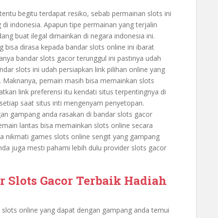
tentu begitu terdapat resiko, sebab permainan slots ini
g di indonesia. Apapun tipe permainan yang terjalin
ng buat ilegal dimainkan di negara indonesia ini.
bisa dirasa kepada bandar slots online ini ibarat
anya bandar slots gacor terunggul ini pastinya udah
ndar slots ini udah persiapkan link pilihan online yang
lan. Maknanya, pemain masih bisa memainkan slots
an link preferensi itu kendati situs terpentingnya di
a setiap saat situs inti mengenyam penyetopan.
an gampang anda rasakan di bandar slots gacor
pemain lantas bisa memainkan slots online secara
a nikmati games slots online sengit yang gampang
da juga mesti pahami lebih dulu provider slots gacor
 Slots Gacor Terbaik Hadiah
slots online yang dapat dengan gampang anda temui