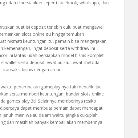
yang udah dipersiapkan seperti facebook, whatsapp, dan
ruskan buat isi deposit terlebih dulu buat mengawali
memainkan slots online itu hingga temukan
at nikmati keuntungan itu, pemain bisa mengerjakan
ri kemenangan. Ingat deposit serta withdraw ini
gacor ini lantas udah persiapkan model bisnis komplet
u e-wallet serta deposit lewat pulsa. Lewat metoda
n transaksi bisnis dengan aman.
k waktu penampakan gameplay nya tak menarik. Jadi,
an serta memberi keuntungan, bandar slots online
ada games play 3d. Selainnya memberinya resiko
a dipercaya dapat membuat pemain dapat mendapati
an jenuh main walau dalam waktu jangka cukuplah
erang dan masihlah banyak kembali akan memberinya