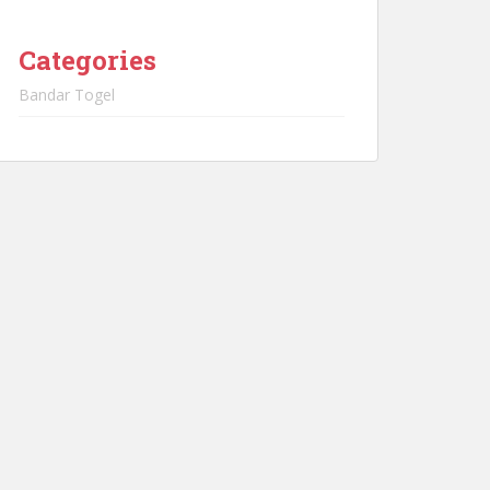
Categories
Bandar Togel