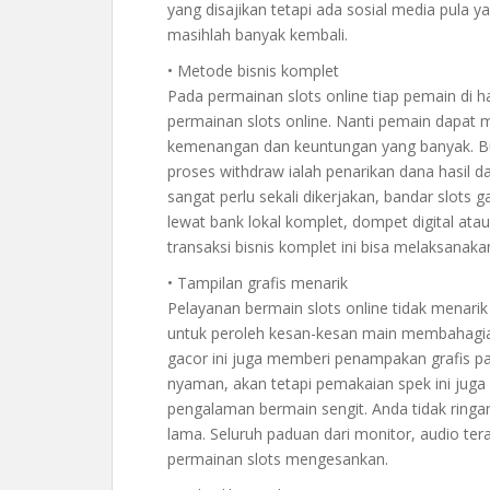
yang disajikan tetapi ada sosial media pula 
masihlah banyak kembali.
• Metode bisnis komplet
Pada permainan slots online tiap pemain di ha
permainan slots online. Nanti pemain dapat 
kemenangan dan keuntungan yang banyak. Bu
proses withdraw ialah penarikan dana hasil da
sangat perlu sekali dikerjakan, bandar slots 
lewat bank lokal komplet, dompet digital ata
transaksi bisnis komplet ini bisa melaksanaka
• Tampilan grafis menarik
Pelayanan bermain slots online tidak menari
untuk peroleh kesan-kesan main membahagiak
gacor ini juga memberi penampakan grafis p
nyaman, akan tetapi pemakaian spek ini jug
pengalaman bermain sengit. Anda tidak ring
lama. Seluruh paduan dari monitor, audio t
permainan slots mengesankan.