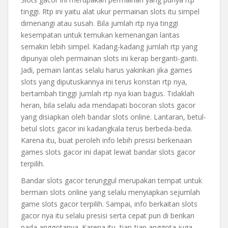
tinggi. Rtp ini yaitu alat ukur permainan slots itu simpel
dimenangi atau susah. Bila jumlah rtp nya tinggi
kesempatan untuk temukan kemenangan lantas
semakin lebih simpel. Kadang-kadang jumlah rtp yang
dipunyai oleh permainan slots ini kerap berganti-ganti.
Jadi, pemain lantas selalu harus yakinkan jika games
slots yang diputuskannya ini terus konstan rtp nya,
bertambah tinggi jumlah rtp nya kian bagus. Tidaklah
heran, bila selalu ada mendapati bocoran slots gacor
yang disiapkan oleh bandar slots online. Lantaran, betul-
betul slots gacor ini kadangkala terus berbeda-beda.
Karena itu, buat peroleh info lebih presisi berkenaan
games slots gacor ini dapat lewat bandar slots gacor
terpilih.
Bandar slots gacor terunggul merupakan tempat untuk
bermain slots online yang selalu menyiapkan sejumlah
game slots gacor terpilih. Sampai, info berkaitan slots
gacor nya itu selalu presisi serta cepat pun di berikan
pada anggotanya. Karena itu, tiap-tiap anggota juga