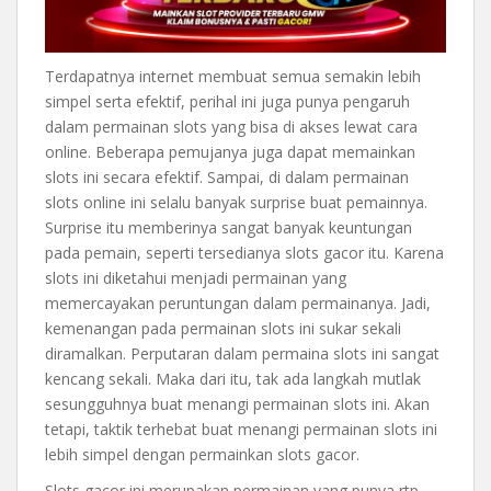
Terdapatnya internet membuat semua semakin lebih
simpel serta efektif, perihal ini juga punya pengaruh
dalam permainan slots yang bisa di akses lewat cara
online. Beberapa pemujanya juga dapat memainkan
slots ini secara efektif. Sampai, di dalam permainan
slots online ini selalu banyak surprise buat pemainnya.
Surprise itu memberinya sangat banyak keuntungan
pada pemain, seperti tersedianya slots gacor itu. Karena
slots ini diketahui menjadi permainan yang
memercayakan peruntungan dalam permainanya. Jadi,
kemenangan pada permainan slots ini sukar sekali
diramalkan. Perputaran dalam permaina slots ini sangat
kencang sekali. Maka dari itu, tak ada langkah mutlak
sesungguhnya buat menangi permainan slots ini. Akan
tetapi, taktik terhebat buat menangi permainan slots ini
lebih simpel dengan permainkan slots gacor.
Slots gacor ini merupakan permainan yang punya rtp