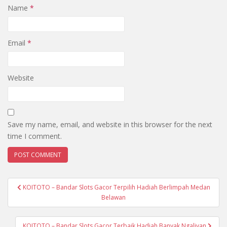
Name
*
Email
*
Website
Save my name, email, and website in this browser for the next
time I comment.
Post
KOITOTO – Bandar Slots Gacor Terpilih Hadiah Berlimpah Medan
navigation
Belawan
KOITOTO – Bandar Slots Gacor Terbaik Hadiah Banyak Ngaliyan