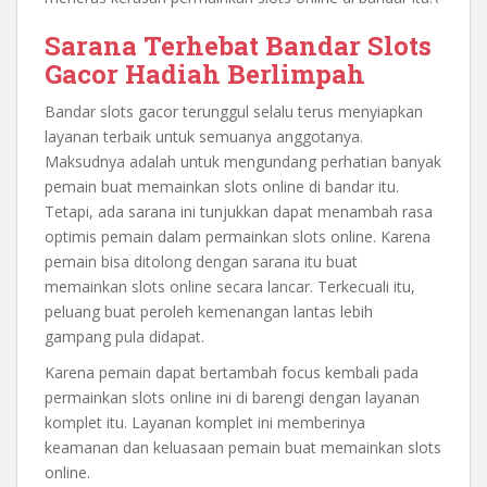
Sarana Terhebat Bandar Slots
Gacor Hadiah Berlimpah
Bandar slots gacor terunggul selalu terus menyiapkan
layanan terbaik untuk semuanya anggotanya.
Maksudnya adalah untuk mengundang perhatian banyak
pemain buat memainkan slots online di bandar itu.
Tetapi, ada sarana ini tunjukkan dapat menambah rasa
optimis pemain dalam permainkan slots online. Karena
pemain bisa ditolong dengan sarana itu buat
memainkan slots online secara lancar. Terkecuali itu,
peluang buat peroleh kemenangan lantas lebih
gampang pula didapat.
Karena pemain dapat bertambah focus kembali pada
permainkan slots online ini di barengi dengan layanan
komplet itu. Layanan komplet ini memberinya
keamanan dan keluasaan pemain buat memainkan slots
online.