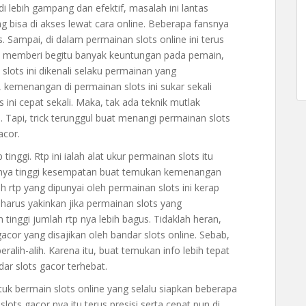
lebih gampang dan efektif, masalah ini lantas
 bisa di akses lewat cara online. Beberapa fansnya
. Sampai, di dalam permainan slots online ini terus
tu memberi begitu banyak keuntungan pada pemain,
 slots ini dikenali selaku permainan yang
kemenangan di permainan slots ini sukar sekali
 ini cepat sekali. Maka, tak ada teknik mutlak
. Tapi, trick terunggul buat menangi permainan slots
acor.
tinggi. Rtp ini ialah alat ukur permainan slots itu
tp nya tinggi kesempatan buat temukan kemenangan
 rtp yang dipunyai oleh permainan slots ini kerap
u harus yakinkan jika permainan slots yang
 tinggi jumlah rtp nya lebih bagus. Tidaklah heran,
cor yang disajikan oleh bandar slots online. Sebab,
ralih-alih. Karena itu, buat temukan info lebih tepat
dar slots gacor terhebat.
tuk bermain slots online yang selalu siapkan beberapa
 slots gacor nya itu terus presisi serta cepat pun di