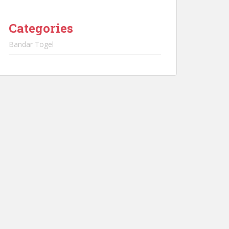
Categories
Bandar Togel