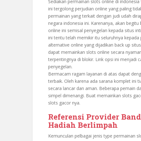
Sediakan permainan slots online di indonesi
ini tergolong perjudian online yang paling t
permainan yang terkait dengan judi udah dir
negara indonesia ini. Karenanya, akan begitu 
online ini semisal penyegelan kepada situs in
ini tentu telah memikir itu seluruhnya kepada 
alternative online yang dijadikan back up sit
dapat memainkan slots online secara nyaman d
terpentingnya di blokir. Link opsi ini menjad
penyegelan.
Bermacam ragam layanan di atas dapat deng
terbaik. Oleh karena ada sarana komplet ini t
secara lancar dan aman. Beberapa pemain dap
simpel dimenangi. Buat memainkan slots gacor 
slots gacor nya.
Referensi Provider Band
Hadiah Berlimpah
Kemunculan pelbagai jenis type permainan s