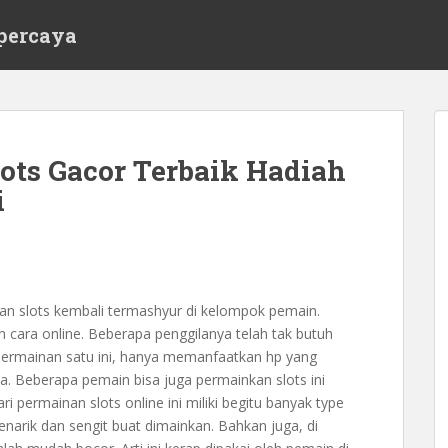
rpercaya
ots Gacor Terbaik Hadiah
i
an slots kembali termashyur di kelompok pemain.
 cara online. Beberapa penggilanya telah tak butuh
permainan satu ini, hanya memanfaatkan hp yang
ya. Beberapa pemain bisa juga permainkan slots ini
i permainan slots online ini miliki begitu banyak type
arik dan sengit buat dimainkan. Bahkan juga, di