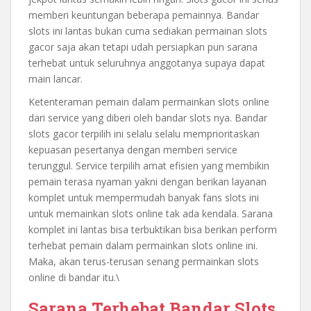
memberi keuntungan beberapa pemainnya. Bandar
slots ini lantas bukan cuma sediakan permainan slots
gacor saja akan tetapi udah persiapkan pun sarana
terhebat untuk seluruhnya anggotanya supaya dapat
main lancar.
Ketenteraman pemain dalam permainkan slots online
dari service yang diberi oleh bandar slots nya. Bandar
slots gacor terpilih ini selalu selalu memprioritaskan
kepuasan pesertanya dengan memberi service
terunggul. Service terpilih amat efisien yang membikin
pemain terasa nyaman yakni dengan berikan layanan
komplet untuk mempermudah banyak fans slots ini
untuk memainkan slots online tak ada kendala. Sarana
komplet ini lantas bisa terbuktikan bisa berikan perform
terhebat pemain dalam permainkan slots online ini.
Maka, akan terus-terusan senang permainkan slots
online di bandar itu.\
Sarana Terhebat Bandar Slots