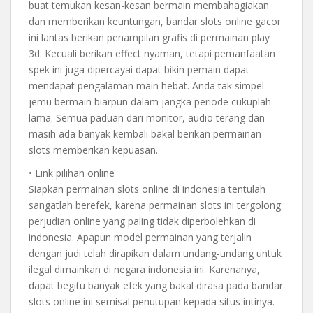
buat temukan kesan-kesan bermain membahagiakan
dan memberikan keuntungan, bandar slots online gacor
ini lantas berikan penampilan grafis di permainan play
3d. Kecuali berikan effect nyaman, tetapi pemanfaatan
spek ini juga dipercayai dapat bikin pemain dapat
mendapat pengalaman main hebat. Anda tak simpel
jemu bermain biarpun dalam jangka periode cukuplah
lama. Semua paduan dari monitor, audio terang dan
masih ada banyak kembali bakal berikan permainan
slots memberikan kepuasan.
• Link pilihan online
Siapkan permainan slots online di indonesia tentulah
sangatlah berefek, karena permainan slots ini tergolong
perjudian online yang paling tidak diperbolehkan di
indonesia. Apapun model permainan yang terjalin
dengan judi telah dirapikan dalam undang-undang untuk
ilegal dimainkan di negara indonesia ini. Karenanya,
dapat begitu banyak efek yang bakal dirasa pada bandar
slots online ini semisal penutupan kepada situs intinya.