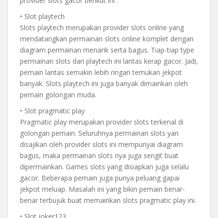
provider slots gacor berikut ini :
• Slot playtech
Slots playtech merupakan provider slots online yang
mendatangkan permainan slots online komplet dengan
diagram permainan menarik serta bagus. Tiap-tiap type
permainan slots dari playtech ini lantas kerap gacor. Jadi,
pemain lantas semakin lebih ringan temukan jekpot
banyak. Slots playtech ini juga banyak dimainkan oleh
pemain golongan muda.
• Slot pragmatic play
Pragmatic play merupakan provider slots terkenal di
golongan pemain. Seluruhnya permainan slots yan
disajikan oleh provider slots ini mempunyai diagram
bagus, maka permainan slots nya juga sengit buat
dipermainkan. Games slots yang disiapkan juga selalu
gacor. Beberapa pemain juga punya peluang gapai
jekpot meluap. Masalah ini yang bikin pemain benar-
benar terbujuk buat memainkan slots pragmatic play ini.
• Slot joker123