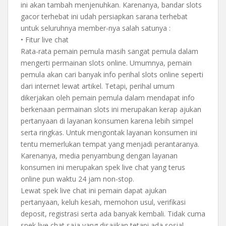
ini akan tambah menjenuhkan. Karenanya, bandar slots
gacor terhebat ini udah persiapkan sarana terhebat
untuk seluruhnya member-nya salah satunya :
• Fitur live chat
Rata-rata pemain pemula masih sangat pemula dalam
mengerti permainan slots online. Umumnya, pemain
pemula akan cari banyak info perihal slots online seperti
dari internet lewat artikel. Tetapi, perihal umum
dikerjakan oleh pemain pemula dalam mendapat info
berkenaan permainan slots ini merupakan kerap ajukan
pertanyaan di layanan konsumen karena lebih simpel
serta ringkas. Untuk mengontak layanan konsumen ini
tentu memerlukan tempat yang menjadi perantaranya.
Karenanya, media penyambung dengan layanan
konsumen ini merupakan spek live chat yang terus
online pun waktu 24 jam non-stop.
Lewat spek live chat ini pemain dapat ajukan
pertanyaan, keluh kesah, memohon usul, verifikasi
deposit, registrasi serta ada banyak kembali. Tidak cuma
spek live chat saja yang disajikan tetapi ada sosial