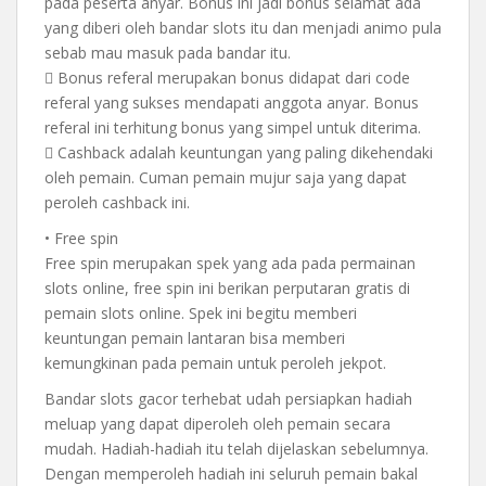
pada peserta anyar. Bonus ini jadi bonus selamat ada
yang diberi oleh bandar slots itu dan menjadi animo pula
sebab mau masuk pada bandar itu.
 Bonus referal merupakan bonus didapat dari code
referal yang sukses mendapati anggota anyar. Bonus
referal ini terhitung bonus yang simpel untuk diterima.
 Cashback adalah keuntungan yang paling dikehendaki
oleh pemain. Cuman pemain mujur saja yang dapat
peroleh cashback ini.
• Free spin
Free spin merupakan spek yang ada pada permainan
slots online, free spin ini berikan perputaran gratis di
pemain slots online. Spek ini begitu memberi
keuntungan pemain lantaran bisa memberi
kemungkinan pada pemain untuk peroleh jekpot.
Bandar slots gacor terhebat udah persiapkan hadiah
meluap yang dapat diperoleh oleh pemain secara
mudah. Hadiah-hadiah itu telah dijelaskan sebelumnya.
Dengan memperoleh hadiah ini seluruh pemain bakal