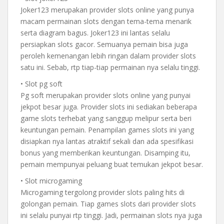
Joker123 merupakan provider slots online yang punya
macam permainan slots dengan tema-tema menarik
serta diagram bagus. Joker123 ini lantas selalu
persiapkan slots gacor. Semuanya pemain bisa juga
peroleh kemenangan lebih ringan dalam provider slots
satu ini. Sebab, rtp tiap-tiap permainan nya selalu tinggi.
• Slot pg soft
Pg soft merupakan provider slots online yang punyai
jekpot besar juga. Provider slots ini sediakan beberapa
game slots terhebat yang sanggup melipur serta beri
keuntungan pemain. Penampilan games slots ini yang
disiapkan nya lantas atraktif sekali dan ada spesifikasi
bonus yang memberikan keuntungan. Disamping itu,
pemain mempunyai peluang buat temukan jekpot besar.
• Slot microgaming
Microgaming tergolong provider slots paling hits di
golongan pemain. Tiap games slots dari provider slots
ini selalu punyai rtp tinggi. Jadi, permainan slots nya juga