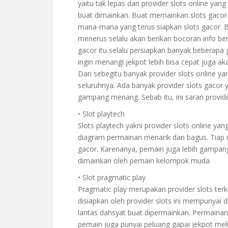
yaitu tak lepas dari provider slots online y
buat dimainkan. Buat memainkan slots gacor in
mana-mana yang terus siapkan slots gacor. Ba
menerus selalu akan berikan bocoran info ber
gacor itu selalu persiapkan banyak beberapa
ingin menangi jekpot lebih bisa cepat juga 
Dari sebegitu banyak provider slots online y
seluruhnya. Ada banyak provider slots gacor
gampang menang. Sebab itu, ini saran provider 
• Slot playtech
Slots playtech yakni provider slots online 
diagram permainan menarik dan bagus. Tiap m
gacor. Karenanya, pemain juga lebih gampang 
dimainkan oleh pemain kelompok muda.
• Slot pragmatic play
Pragmatic play merupakan provider slots ter
disiapkan oleh provider slots ini mempunyai 
lantas dahsyat buat dipermainkan. Permainan 
pemain juga punyai peluang gapai jekpot mel