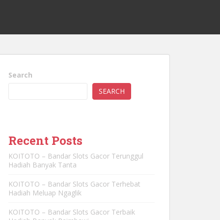
Search
SEARCH
Recent Posts
KOITOTO – Bandar Slots Gacor Terunggul
Hadiah Banyak Tanta
KOITOTO – Bandar Slots Gacor Terhebat
Hadiah Meluap Ngaglik
KOITOTO – Bandar Slots Gacor Terbaik