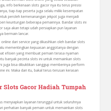
ga, info berkenaan slots gacor nya itu terus presisi
nya, tiap-tiap peserta juga selalu miliki kesempatan
 untuk peroleh kemenanangan jekpot juga menjadi
mberi keuntungan beberapa pemainnya. Bandar slots ini
or saja akan tetapi udah persiapkan pun layanan
a bermain lancar.
line dari service yang dikasihkan oleh bandar slots
 selalu mementingkan kepuasan anggotanya dengan
 amat efisien yang membuat pemain terasa nyaman
u banyak pecinta slots ini untuk memainkan slots
ini juga bisa dibuktikan sanggup memberinya perform
e ini. Maka dari itu, bakal terus-terusan kerasan
r Slots Gacor Hadiah Tumpah
rus menyiapkan layanan terunggul untuk seluruhnya
i perhatian banyak pemain untuk memainkan slots