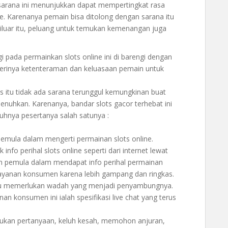
ya sarana ini menunjukkan dapat mempertingkat rasa
e. Karenanya pemain bisa ditolong dengan sarana itu
Diluar itu, peluang untuk temukan kemenangan juga
 pada permainkan slots online ini di barengi dengan
berinya ketenteraman dan keluasaan pemain untuk
s itu tidak ada sarana terunggul kemungkinan buat
nuhkan. Karenanya, bandar slots gacor terhebat ini
uhnya pesertanya salah satunya :
ula dalam mengerti permainan slots online.
nfo perihal slots online seperti dari internet lewat
ain pemula dalam mendapat info perihal permainan
a layanan konsumen karena lebih gampang dan ringkas.
tu memerlukan wadah yang menjadi penyambungnya.
 konsumen ini ialah spesifikasi live chat yang terus
 ajukan pertanyaan, keluh kesah, memohon anjuran,