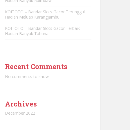
Hadiah Banyak Raimbawi
KOITOTO – Bandar Slots Gacor Terunggul
Hadiah Meluap Karangjambu
KOITOTO – Bandar Slots Gacor Terbaik
Hadiah Banyak Tahuna
Recent Comments
No comments to show.
Archives
December 2022