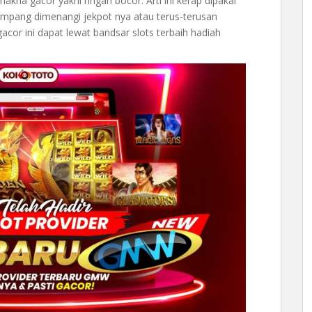
kna gacor yakni ringan bocor. Arti ini kerap dipakai
ampang dimenangi jekpot nya atau terus-terusan
acor ini dapat lewat bandsar slots terbaih hadiah