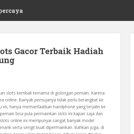
rpercaya
ots Gacor Terbaik Hadiah
jung
inan slots kembali ternama di golongan pemain. Karena
ara online. Banyak pemujanya tidak perlu berangkat ke
 ini, hanya memanfaatkan handphone yang terjalin ke
pemain bisa pula permainkan slots ini kapan saja dan
slots online ini mempunyai sangat banyak model
arik serta sengit buat dipermainkan. Bahkan juga, di