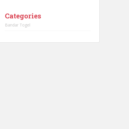
Categories
Bandar Togel