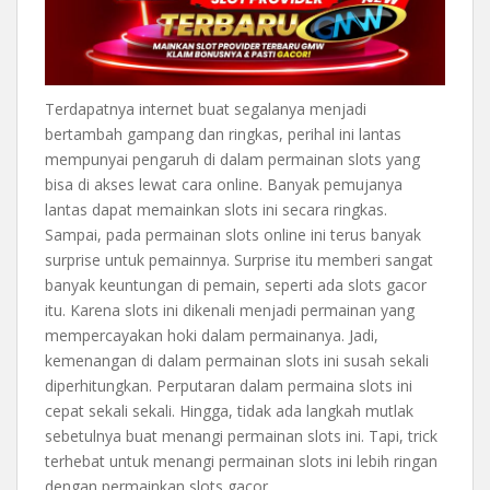
Terdapatnya internet buat segalanya menjadi
bertambah gampang dan ringkas, perihal ini lantas
mempunyai pengaruh di dalam permainan slots yang
bisa di akses lewat cara online. Banyak pemujanya
lantas dapat memainkan slots ini secara ringkas.
Sampai, pada permainan slots online ini terus banyak
surprise untuk pemainnya. Surprise itu memberi sangat
banyak keuntungan di pemain, seperti ada slots gacor
itu. Karena slots ini dikenali menjadi permainan yang
mempercayakan hoki dalam permainanya. Jadi,
kemenangan di dalam permainan slots ini susah sekali
diperhitungkan. Perputaran dalam permaina slots ini
cepat sekali sekali. Hingga, tidak ada langkah mutlak
sebetulnya buat menangi permainan slots ini. Tapi, trick
terhebat untuk menangi permainan slots ini lebih ringan
dengan permainkan slots gacor.