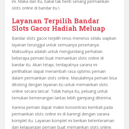
ini. Maka dari itu, bakal tak henti senang permainkan
slots online di bandar itu.\
Layanan Terpilih Bandar
Slots Gacor Hadiah Meluap
Bandar slots gacor terpilih terus-menerus selalu siapkan
layanan terunggul untuk semuanya pesertanya.
Maksudnya adalah untuk mengundang perhatian
beberapa pemain buat memainkan slots online di
bandar itu. Akan tetapi, terdapatnya sarana ini
perlihatkan dapat menambah rasa optimis pemain
dalam permainkan slots online. Masalahnya pemain bisa
ditolong dengan layanan itu untuk memainkan slots
online secara lancar. Tidak hanya itu, peluang untuk
temukan kemenangan lantas lebih gampang diterima.
Karena pemain dapat makin konsentrasi kembali pada
permainkan slots online ini di barengi dengan sarana
komplet itu. Layanan komplet ini berikan ketenteraman
dan kelapangan pemain buat memainkan slots online.