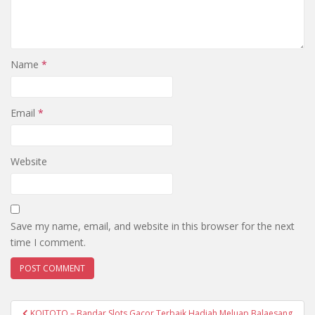
Name
*
Email
*
Website
Save my name, email, and website in this browser for the next
time I comment.
Post
KOITOTO – Bandar Slots Gacor Terbaik Hadiah Meluap Balaesang