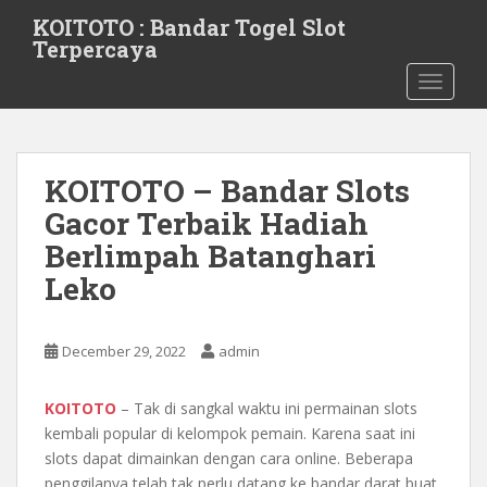
S
KOITOTO : Bandar Togel Slot
k
Terpercaya
i
TOGGLE
p
t
o
m
KOITOTO – Bandar Slots
a
i
Gacor Terbaik Hadiah
n
Berlimpah Batanghari
c
Leko
o
n
t
December 29, 2022
admin
e
n
KOITOTO
– Tak di sangkal waktu ini permainan slots
t
kembali popular di kelompok pemain. Karena saat ini
slots dapat dimainkan dengan cara online. Beberapa
penggilanya telah tak perlu datang ke bandar darat buat