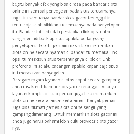
begitu banyak efek yang bisa dirasa pada bandar slots
online ini semisal penyegelan pada situs terutamanya.
Ingat itu semuanya bandar slots gacor terunggul ini
tentu saja telah pikirkan itu semuanya pada penyetopan
itu. Bandar slots ini udah persiapkan link opsi online
yang menjadi back up situs apabila berlangsung
penyetopan. Berarti, pemain masih bisa memainkan
slots online secara nyaman di bandar itu memakai link
opsi itu meskipun situs terpentingnya di blokir. Link
preferensi ini selaku cadangan apabila kapan saja situs
inti merasakan penyegelan.
Beragam ragam layanan di atas dapat secara gampang
anda rasakan di bandar slots gacor terunggul. Adanya
layanan komplet ini tiap pemain juga bisa memainkan
slots online secara lancar serta aman. Banyak pemain
juga bisa nikmati games slots online sengit yang
gampang dimenangi. Untuk memainkan slots gacor ini
anda juga harus pahami lebih dulu provider slots gacor
nya.