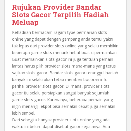
Rujukan Provider Bandar
Slots Gacor Terpilih Hadiah
Meluap
Kehadiran bermacam ragam type permainan slots
online yang dapat dengan gampang anda temui yakni
tak lepas dari provider slots online yang selalu membikin
beberapa game slots menarik hebat buat dipermainkan.
Buat memainkan slots gacor ini juga tentulah pemain
lantas harus pilih provider slots mana-mana yang terus
sajikan slots gacor. Bandar slots gacor terunggul hadiah
banyak ini selalu akan tetap memberi bocoran info
perihal provider slots gacor. Di mana, provider slots
gacor itu selalu persiapkan sangat banyak sejumlah
game slots gacor. Karenanya, beberapa pemain yang
ingin menangi jekpot bisa semakin cepat juga semakin
lebih simpel.
Dari sebegitu banyak provider slots online yang ada
waktu ini belum dapat disebut gacor segalanya. Ada