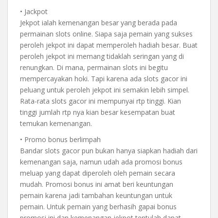
• Jackpot
Jekpot ialah kemenangan besar yang berada pada
permainan slots online. Siapa saja pemain yang sukses
peroleh jekpot ini dapat memperoleh hadiah besar. Buat
peroleh jekpot ini memang tidaklah seringan yang di
renungkan. Di mana, permainan slots ini begitu
mempercayakan hoki. Tapi karena ada slots gacor ini
peluang untuk peroleh jekpot ini semakin lebih simpel.
Rata-rata slots gacor ini mempunyai rtp tinggi. Kian
tinggi jumlah rtp nya kian besar kesempatan buat
temukan kemenangan.
• Promo bonus berlimpah
Bandar slots gacor pun bukan hanya siapkan hadiah dari
kemenangan saja, namun udah ada promosi bonus
meluap yang dapat diperoleh oleh pemain secara
mudah. Promosi bonus ini amat beri keuntungan
pemain karena jadi tambahan keuntungan untuk
pemain. Untuk pemain yang berhasih gapai bonus
promosi ini dan kemenangan jekpot tentulah dapat