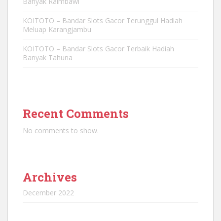
Banyak Raimbawi
KOITOTO – Bandar Slots Gacor Terunggul Hadiah
Meluap Karangjambu
KOITOTO – Bandar Slots Gacor Terbaik Hadiah
Banyak Tahuna
Recent Comments
No comments to show.
Archives
December 2022