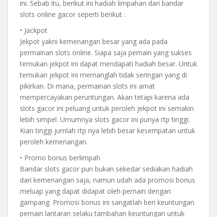
ini. Sebab itu, berikut ini hadiah limpahan dari bandar
slots online gacor seperti berikut :
• Jackpot
Jekpot yakni kemenangan besar yang ada pada
permainan slots online. Siapa saja pemain yang sukses
temukan jekpot ini dapat mendapati hadiah besar. Untuk
temukan jekpot ini memanglah tidak seringan yang di
pikirkan. Di mana, permainan slots ini amat
mempercayakan peruntungan. Akan tetapi karena ada
slots gacor ini peluang untuk peroleh jekpot ini semakin
lebih simpel. Umumnya slots gacor ini punya rtp tinggi.
Kian tinggi jumlah rtp nya lebih besar kesempatan untuk
peroleh kemenangan.
• Promo bonus berlimpah
Bandar slots gacor pun bukan sekedar sediakan hadiah
dari kemenangan saja, namun udah ada promosi bonus
meluap yang dapat didapat oleh pemain dengan
gampang. Promosi bonus ini sangatlah beri keuntungan
pemain lantaran selaku tambahan keuntungan untuk