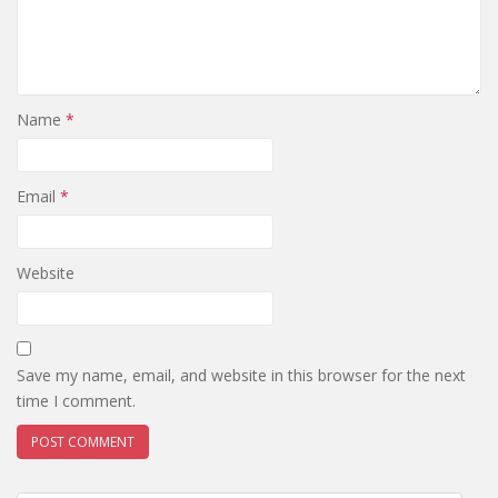
Name
*
Email
*
Website
Save my name, email, and website in this browser for the next
time I comment.