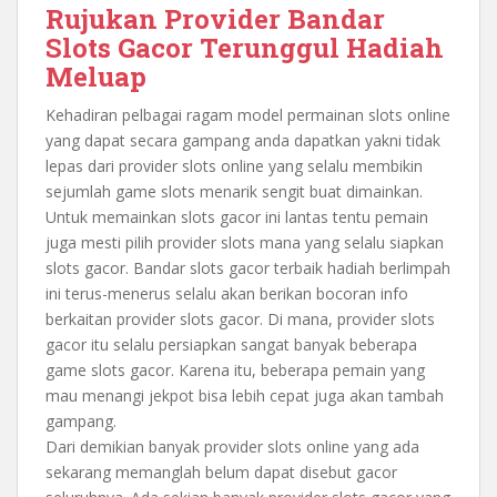
Rujukan Provider Bandar
Slots Gacor Terunggul Hadiah
Meluap
Kehadiran pelbagai ragam model permainan slots online
yang dapat secara gampang anda dapatkan yakni tidak
lepas dari provider slots online yang selalu membikin
sejumlah game slots menarik sengit buat dimainkan.
Untuk memainkan slots gacor ini lantas tentu pemain
juga mesti pilih provider slots mana yang selalu siapkan
slots gacor. Bandar slots gacor terbaik hadiah berlimpah
ini terus-menerus selalu akan berikan bocoran info
berkaitan provider slots gacor. Di mana, provider slots
gacor itu selalu persiapkan sangat banyak beberapa
game slots gacor. Karena itu, beberapa pemain yang
mau menangi jekpot bisa lebih cepat juga akan tambah
gampang.
Dari demikian banyak provider slots online yang ada
sekarang memanglah belum dapat disebut gacor