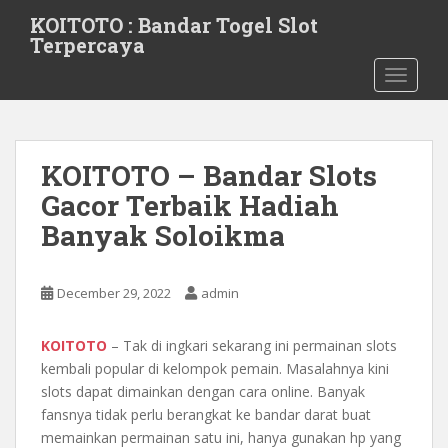
S
KOITOTO : Bandar Togel Slot
k
Terpercaya
i
TOGGLE
p
t
o
m
KOITOTO – Bandar Slots
a
i
Gacor Terbaik Hadiah
n
Banyak Soloikma
c
o
n
December 29, 2022
admin
t
e
KOITOTO
– Tak di ingkari sekarang ini permainan slots
n
kembali popular di kelompok pemain. Masalahnya kini
t
slots dapat dimainkan dengan cara online. Banyak
fansnya tidak perlu berangkat ke bandar darat buat
memainkan permainan satu ini, hanya gunakan hp yang