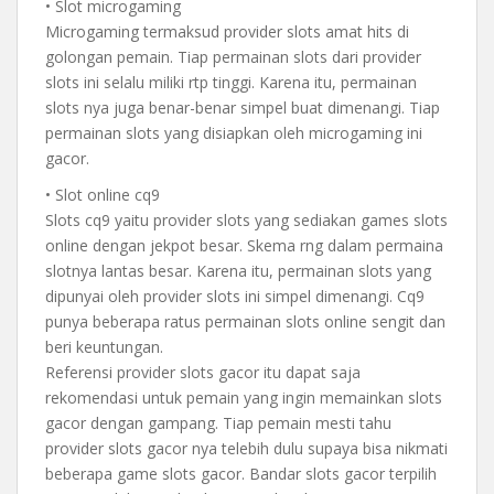
• Slot microgaming
Microgaming termaksud provider slots amat hits di
golongan pemain. Tiap permainan slots dari provider
slots ini selalu miliki rtp tinggi. Karena itu, permainan
slots nya juga benar-benar simpel buat dimenangi. Tiap
permainan slots yang disiapkan oleh microgaming ini
gacor.
• Slot online cq9
Slots cq9 yaitu provider slots yang sediakan games slots
online dengan jekpot besar. Skema rng dalam permaina
slotnya lantas besar. Karena itu, permainan slots yang
dipunyai oleh provider slots ini simpel dimenangi. Cq9
punya beberapa ratus permainan slots online sengit dan
beri keuntungan.
Referensi provider slots gacor itu dapat saja
rekomendasi untuk pemain yang ingin memainkan slots
gacor dengan gampang. Tiap pemain mesti tahu
provider slots gacor nya telebih dulu supaya bisa nikmati
beberapa game slots gacor. Bandar slots gacor terpilih