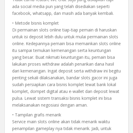
ada social media pun yang telah disediakan seperti
facebook, whatsapp, dan masih ada banyak kembali.
• Metode bisnis komplet
Di permainan slots online tiap-tiap pemain di haruskan
untuk isi deposit lebih dulu untuk mulai permainan slots
online. Kedepannya pemain bisa memainkan slots online
itu sampai temukan kemenangan serta keuntungan
yang besar. Buat nikmati keuntungan itu, pemain bisa
lakukan proses withdraw adalah penarikan dana hasil
dari kemenangan. Ingat deposit serta withdraw ini begitu
penting sekali dilaksanakan, bandar slots gacor ini juga
sudah persiapkan cara bisnis komplet lewat bank lokal
komplet, dompet digital atau e-wallet dan deposit lewat
pulsa. Lewat sistem transaksi bisnis komplet ini bisa
melaksanakan negosiasi dengan aman.
• Tampilan grafis menarik
Service main slots online akan tidak menarik waktu
penampilan gameplay nya tidak menarik. Jadi, untuk