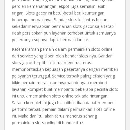
peroleh kemenanangan jekpot juga semakin lebih
ringan. Slots gacor ini betul-betul beri keuntungan
beberapa pemainnya. Bandar slots ini lantas bukan
sekedar menyiapkan permainan slots gacor saja tetapi
udah persiapkan pun layanan terhebat untuk semuanya
pesertanya supaya dapat bermain lancar.
Ketenteraman pemain dalam permainkan slots online
dari service yang diberi oleh bandar slots nya. Bandar
slots gacor terpilih ini terus-menerus terus
memprioritaskan kepuasan pesertanya dengan memberi
pelayanan terunggul. Service terbaik paling efisien yang
bikin pemain merasakan nyaman dengan memberi
layanan komplet buat membantu beberapa pecinta slots
ini untuk memainkan slots online tak ada rintangan.
Sarana komplet ini juga bisa dibuktikan dapat memberi
perform terbaik pemain dalam permainkan slots online
ini. Maka dari itu, akan terus menerus senang
permainkan slots online di bandar itu.\