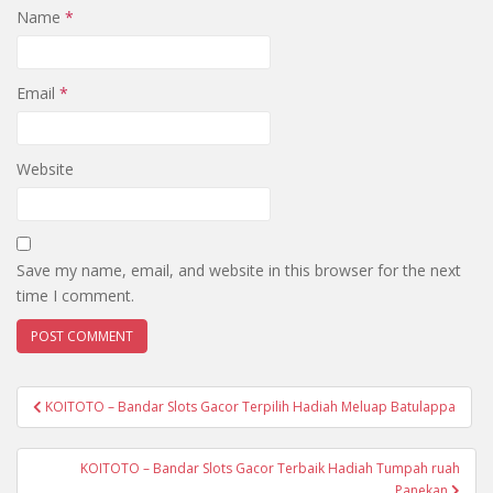
Name
*
Email
*
Website
Save my name, email, and website in this browser for the next
time I comment.
Post
KOITOTO – Bandar Slots Gacor Terpilih Hadiah Meluap Batulappa
navigation
KOITOTO – Bandar Slots Gacor Terbaik Hadiah Tumpah ruah
Panekan