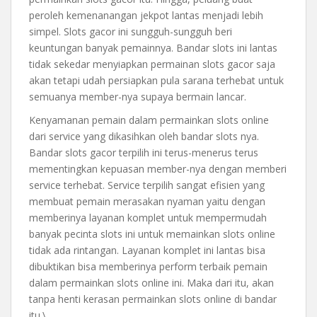
peroleh kemenanangan jekpot lantas menjadi lebih
simpel. Slots gacor ini sungguh-sungguh beri
keuntungan banyak pemainnya. Bandar slots ini lantas
tidak sekedar menyiapkan permainan slots gacor saja
akan tetapi udah persiapkan pula sarana terhebat untuk
semuanya member-nya supaya bermain lancar.
Kenyamanan pemain dalam permainkan slots online
dari service yang dikasihkan oleh bandar slots nya.
Bandar slots gacor terpilih ini terus-menerus terus
mementingkan kepuasan member-nya dengan memberi
service terhebat. Service terpilih sangat efisien yang
membuat pemain merasakan nyaman yaitu dengan
memberinya layanan komplet untuk mempermudah
banyak pecinta slots ini untuk memainkan slots online
tidak ada rintangan. Layanan komplet ini lantas bisa
dibuktikan bisa memberinya perform terbaik pemain
dalam permainkan slots online ini. Maka dari itu, akan
tanpa henti kerasan permainkan slots online di bandar
itu.\