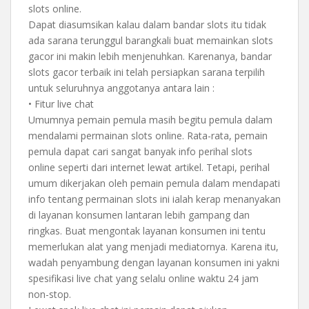
slots online.
Dapat diasumsikan kalau dalam bandar slots itu tidak
ada sarana terunggul barangkali buat memainkan slots
gacor ini makin lebih menjenuhkan. Karenanya, bandar
slots gacor terbaik ini telah persiapkan sarana terpilih
untuk seluruhnya anggotanya antara lain :
• Fitur live chat
Umumnya pemain pemula masih begitu pemula dalam
mendalami permainan slots online. Rata-rata, pemain
pemula dapat cari sangat banyak info perihal slots
online seperti dari internet lewat artikel. Tetapi, perihal
umum dikerjakan oleh pemain pemula dalam mendapati
info tentang permainan slots ini ialah kerap menanyakan
di layanan konsumen lantaran lebih gampang dan
ringkas. Buat mengontak layanan konsumen ini tentu
memerlukan alat yang menjadi mediatornya. Karena itu,
wadah penyambung dengan layanan konsumen ini yakni
spesifikasi live chat yang selalu online waktu 24 jam
non-stop.