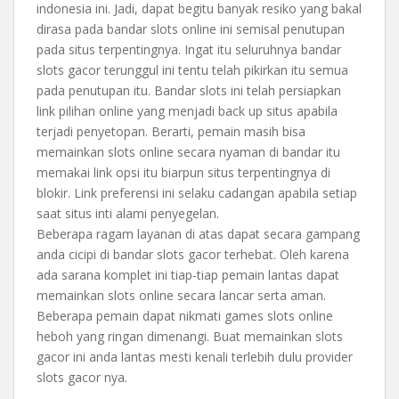
indonesia ini. Jadi, dapat begitu banyak resiko yang bakal
dirasa pada bandar slots online ini semisal penutupan
pada situs terpentingnya. Ingat itu seluruhnya bandar
slots gacor terunggul ini tentu telah pikirkan itu semua
pada penutupan itu. Bandar slots ini telah persiapkan
link pilihan online yang menjadi back up situs apabila
terjadi penyetopan. Berarti, pemain masih bisa
memainkan slots online secara nyaman di bandar itu
memakai link opsi itu biarpun situs terpentingnya di
blokir. Link preferensi ini selaku cadangan apabila setiap
saat situs inti alami penyegelan.
Beberapa ragam layanan di atas dapat secara gampang
anda cicipi di bandar slots gacor terhebat. Oleh karena
ada sarana komplet ini tiap-tiap pemain lantas dapat
memainkan slots online secara lancar serta aman.
Beberapa pemain dapat nikmati games slots online
heboh yang ringan dimenangi. Buat memainkan slots
gacor ini anda lantas mesti kenali terlebih dulu provider
slots gacor nya.