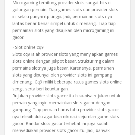
Microgaming terhitung provider slots sangat hits di
golongan pemain. Tiap games slots dari provider slots
ini selalu punyai rtp tinggi. Jadi, permainan slots nya
lantas benar-benar simpel untuk dimenangi. Tiap-tiap
permainan slots yang disajikan oleh microgaming ini
gacor.
• Slot online cq9
Slots cq9 ialah provider slots yang menyiapkan games
slots online dengan jekpot besar. Struktur rng dalam
permaina slotnya juga besar. Karenanya, permainan
slots yang dipunyai oleh provider slots ini gampang
dimenangi. Cq9 miliki beberapa ratus games slots online
sengit serta beri keuntungan.
Rujukan provider slots gacor itu bisa-bisa rujukan untuk
pemain yang ingin memainkan slots gacor dengan
gampang. Tiap pemain harus tahu provider slots gacor
nya telebih dulu agar bisa nikmati sejumlah game slots
gacor. Bandar slots gacor terhebat ini juga sudah
menyediakan provider slots gacor itu. Jadi, banyak