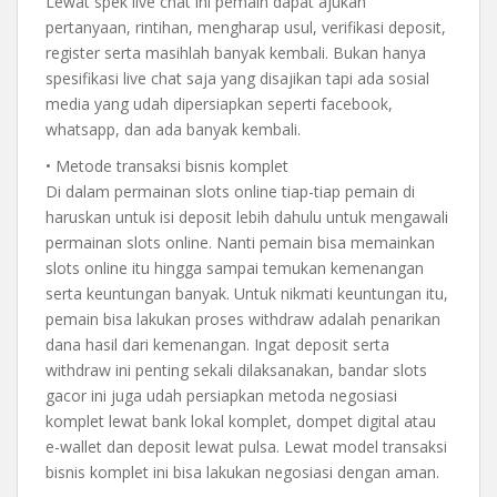
Lewat spek live chat ini pemain dapat ajukan
pertanyaan, rintihan, mengharap usul, verifikasi deposit,
register serta masihlah banyak kembali. Bukan hanya
spesifikasi live chat saja yang disajikan tapi ada sosial
media yang udah dipersiapkan seperti facebook,
whatsapp, dan ada banyak kembali.
• Metode transaksi bisnis komplet
Di dalam permainan slots online tiap-tiap pemain di
haruskan untuk isi deposit lebih dahulu untuk mengawali
permainan slots online. Nanti pemain bisa memainkan
slots online itu hingga sampai temukan kemenangan
serta keuntungan banyak. Untuk nikmati keuntungan itu,
pemain bisa lakukan proses withdraw adalah penarikan
dana hasil dari kemenangan. Ingat deposit serta
withdraw ini penting sekali dilaksanakan, bandar slots
gacor ini juga udah persiapkan metoda negosiasi
komplet lewat bank lokal komplet, dompet digital atau
e-wallet dan deposit lewat pulsa. Lewat model transaksi
bisnis komplet ini bisa lakukan negosiasi dengan aman.