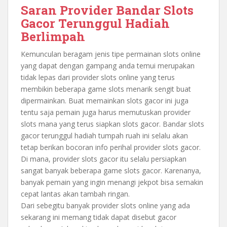
Saran Provider Bandar Slots
Gacor Terunggul Hadiah
Berlimpah
Kemunculan beragam jenis tipe permainan slots online
yang dapat dengan gampang anda temui merupakan
tidak lepas dari provider slots online yang terus
membikin beberapa game slots menarik sengit buat
dipermainkan. Buat memainkan slots gacor ini juga
tentu saja pemain juga harus memutuskan provider
slots mana yang terus siapkan slots gacor. Bandar slots
gacor terunggul hadiah tumpah ruah ini selalu akan
tetap berikan bocoran info perihal provider slots gacor.
Di mana, provider slots gacor itu selalu persiapkan
sangat banyak beberapa game slots gacor. Karenanya,
banyak pemain yang ingin menangi jekpot bisa semakin
cepat lantas akan tambah ringan.
Dari sebegitu banyak provider slots online yang ada
sekarang ini memang tidak dapat disebut gacor